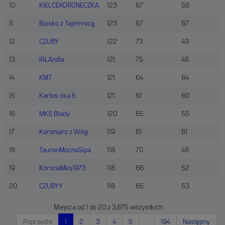
10
KIELCEKORONECZKA
123
67
56
DOSTOSUJ ZGODY
11
Boisko z Tajemnicą
123
67
67
ANALITYCZNE PLIKI COOKIES
12
CZUBY
122
73
49
Te pliki cookie pozwalają nam zrozumieć, w jaki sposób użytkownik
13
IRLAndia
121
75
46
korzysta z serwisu, w tym skąd pochodzi ruch użytkownika oraz
jakie treści cieszą się zainteresowaniem. Wykorzystywanie tych
14
KMT
121
64
64
plików pozwala nam na analizy statystyk np. dot. odwiedzin serwisu,
15
Karlos oka 5
121
61
60
podnoszenie jego jakości i wdrażanie nowych funkcjonalności. Pliki
cookies mogą być dostarczane przez nas lub naszych zewnętrznych
16
MKS Blady
120
65
55
partnerów, których narzędzia wykorzystujemy w serwisie. Brak
zezwolenia na ich stosowanie spowoduje, że nie będziemy
17
Koroniarz z Wilgi
119
61
61
wykorzystywali tych plików w powyższych celach.
18
TauronMocnaSipa
118
70
48
DOSTOSUJ ZGODY
19
KoronaMks1973
118
66
52
20
CZUBYY
118
65
53
MARKETINGOWE PLIKI COOKIES
Miejsca od 1 do 20 z 3,875 wszystkich.
Wykorzystujemy te pliki do wyświetlania reklam dopasowanych do
Twoich preferencji, zarówno w serwisie jak i poza nim, w tym w
Poprzedni
1
2
3
4
5
…
194
Następny