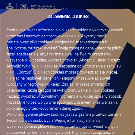
USTAWIENIA COOKIES
ZALOGUJ SIĘ
Poniżej znajdziesz informacje o plikach cookies wykorzystywanych
przez nas i naszych partnerów w serwisie. Abyśmy mogli
ZAREJESTRUJ SIĘ
zainstalować pliki cookies funkcjonalne, marketingowe lub
analityczne, musimy uzyskać Twoją zgodę na daną kategorię plików.
Jeżeli zgadzasz się, abyśmy instalowali na Twoim urządzeniu
wszystkie pliki cookies, wybierz przycisk „Akceptuj”. Jeżeli chcesz
zezwolić tylko na pliki cookies niezbędne do korzystania z serwisu,
HOME
KLASYFIKACJE
kliknij „Odrzuć”. O plikach cookies możesz dowiedzieć się więcej,
KLASYFIKACJA KLUBOWA - KORONA
klikając na nagłówek danej ich kategorii. Przesuwając suwak
KIELCE
widoczny w nagłówku i klikając „Zapisz”, możesz zmienić ich
ustawienia. Każdą ze zgód na wykorzystywanie plików cookies
możesz wycofać w dowolnym momencie w wyżej opisany sposób.
Pozostanie to bez wpływu na zgodność z prawem przetwarzania
dokonanego przed wycofaniem danej zgody.
Wykorzystywanie plików cookies jest związane z przetwarzaniem
Twoich danych osobowych. Więcej informacji na temat
wykorzystywania plików cookies i przetwarzania Twoich danych
osobowych, w tym o przysługujących Ci prawach, znajdziesz w