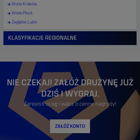
Wisła Kraków
Wisła Płock
Zagłębie Lubin
KLASYFIKACJE REGIONALNE
NIE CZEKAJ! ZAŁÓŻ DRUŻYNĘ JUŻ
DZIŚ I WYGRAJ.
Zarejestruj się i walcz o cenne nagrody!
ZAŁÓŻ KONTO