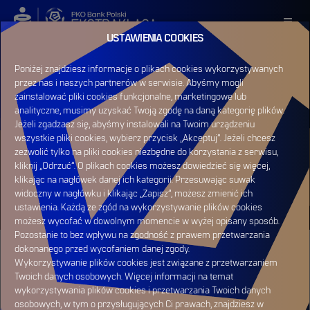
USTAWIENIA COOKIES
ZALOGUJ SIĘ
Poniżej znajdziesz informacje o plikach cookies wykorzystywanych
przez nas i naszych partnerów w serwisie. Abyśmy mogli
ZAREJESTRUJ SIĘ
zainstalować pliki cookies funkcjonalne, marketingowe lub
analityczne, musimy uzyskać Twoją zgodę na daną kategorię plików.
Jeżeli zgadzasz się, abyśmy instalowali na Twoim urządzeniu
wszystkie pliki cookies, wybierz przycisk „Akceptuj”. Jeżeli chcesz
zezwolić tylko na pliki cookies niezbędne do korzystania z serwisu,
HOME
KLASYFIKACJE
kliknij „Odrzuć”. O plikach cookies możesz dowiedzieć się więcej,
KLASYFIKACJA KLUBOWA - ZAGŁĘBIE
klikając na nagłówek danej ich kategorii. Przesuwając suwak
LUBIN
widoczny w nagłówku i klikając „Zapisz”, możesz zmienić ich
ustawienia. Każdą ze zgód na wykorzystywanie plików cookies
możesz wycofać w dowolnym momencie w wyżej opisany sposób.
Pozostanie to bez wpływu na zgodność z prawem przetwarzania
dokonanego przed wycofaniem danej zgody.
Wykorzystywanie plików cookies jest związane z przetwarzaniem
Twoich danych osobowych. Więcej informacji na temat
wykorzystywania plików cookies i przetwarzania Twoich danych
osobowych, w tym o przysługujących Ci prawach, znajdziesz w