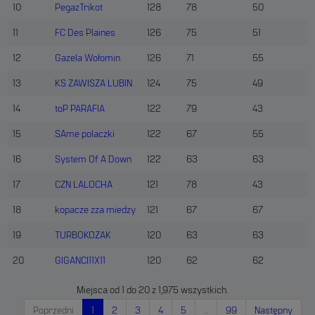
10
PegazTrikot
128
78
50
DOSTOSUJ ZGODY
11
FC Des Plaines
126
75
51
ANALITYCZNE PLIKI COOKIES
12
Gazela Wołomin
126
71
55
Te pliki cookie pozwalają nam zrozumieć, w jaki sposób użytkownik
13
KS ZAWISZA LUBIN
124
75
49
korzysta z serwisu, w tym skąd pochodzi ruch użytkownika oraz
jakie treści cieszą się zainteresowaniem. Wykorzystywanie tych
14
toP PARAFIA
122
79
43
plików pozwala nam na analizy statystyk np. dot. odwiedzin serwisu,
15
SAme polaczki
122
67
55
podnoszenie jego jakości i wdrażanie nowych funkcjonalności. Pliki
cookies mogą być dostarczane przez nas lub naszych zewnętrznych
16
System Of A Down
122
63
63
partnerów, których narzędzia wykorzystujemy w serwisie. Brak
zezwolenia na ich stosowanie spowoduje, że nie będziemy
17
CZN LALOCHA
121
78
43
wykorzystywali tych plików w powyższych celach.
18
kopacze zza miedzy
121
67
67
DOSTOSUJ ZGODY
19
TURBOKOZAK
120
63
63
20
GIGANCI11X11
120
62
62
MARKETINGOWE PLIKI COOKIES
Miejsca od 1 do 20 z 1,975 wszystkich.
Wykorzystujemy te pliki do wyświetlania reklam dopasowanych do
Twoich preferencji, zarówno w serwisie jak i poza nim, w tym w
Poprzedni
1
2
3
4
5
…
99
Następny