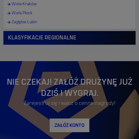
Wisła Kraków
Wisła Płock
Zagłębie Lubin
KLASYFIKACJE REGIONALNE
NIE CZEKAJ! ZAŁÓŻ DRUŻYNĘ JUŻ
DZIŚ I WYGRAJ.
Zarejestruj się i walcz o cenne nagrody!
ZAŁÓŻ KONTO