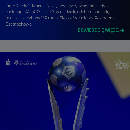
Piotr Kardyś i Marek Pająk, zwycięzcy wiosennej edycji
rankingu FANTASY DUETY, w niedzielę odebrali nagrodę -
obejrzeli z trybuny VIP mecz Śląska Wrocław z Rakowem
Częstochowa.
DOWIEDZ SIĘ WIĘCEJ