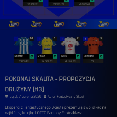
serwisach społecznościowych naszych partnerów. Marketingowe
pliki cookies pozwalają na stworzenie profilu zainteresowań
użytkownika w oparciu o jego aktywność w serwisach
internetowych, w tym w naszym serwisie, oraz w mediach
społecznościowych. Te pliki mogą być instalowane przez nas lub
naszych zewnętrznych partnerów, np. dostawcę portalu Facebook.
Brak zezwolenia na stosowanie tych plików cookies powoduje, że
treści marketingowe wyświetlane użytkownikowi nie będą
dopasowane do jego preferencji.
DOSTOSUJ ZGODY
POKONAJ SKAUTA - PROPOZYCJA
DRUŻYNY [#3]
piątek, 7 sierpnia 2026
Autor: Fantastyczny Skaut
Eksperci z Fantastycznego Skauta prezentują swój skład na
najbliższą kolejkę LOTTO Fantasy Ekstraklasa.