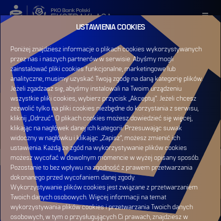
USTAWIENIA COOKIES
ZALOGUJ SIĘ
Poniżej znajdziesz informacje o plikach cookies wykorzystywanych
przez nas i naszych partnerów w serwisie. Abyśmy mogli
ZAREJESTRUJ SIĘ
zainstalować pliki cookies funkcjonalne, marketingowe lub
analityczne, musimy uzyskać Twoją zgodę na daną kategorię plików.
Jeżeli zgadzasz się, abyśmy instalowali na Twoim urządzeniu
wszystkie pliki cookies, wybierz przycisk „Akceptuj”. Jeżeli chcesz
zezwolić tylko na pliki cookies niezbędne do korzystania z serwisu,
HOME
NEWSY
kliknij „Odrzuć”. O plikach cookies możesz dowiedzieć się więcej,
NEWSY
klikając na nagłówek danej ich kategorii. Przesuwając suwak
widoczny w nagłówku i klikając „Zapisz”, możesz zmienić ich
ustawienia. Każdą ze zgód na wykorzystywanie plików cookies
możesz wycofać w dowolnym momencie w wyżej opisany sposób.
Pozostanie to bez wpływu na zgodność z prawem przetwarzania
dokonanego przed wycofaniem danej zgody.
Wykorzystywanie plików cookies jest związane z przetwarzaniem
Twoich danych osobowych. Więcej informacji na temat
wykorzystywania plików cookies i przetwarzania Twoich danych
osobowych, w tym o przysługujących Ci prawach, znajdziesz w