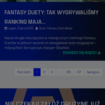
FANTASY DUETY: TAK WYGRYWALIŚMY
RANKING MAJA…
piątek, 31 lipca 2026
Autor: Fantasy Ekstraklasa
Nasze drugie zwycięstwo w miesięcznym rankingu Fantasy
Duetów w jednym sezonie to niewątpliwie duże osiągnięcie –
mówią Piotr Skrzypczyk i Kacper Śliwiński.
DOWIEDZ SIĘ WIĘCEJ
Poprzedni
1
2
3
...
136
137
Następny
NIE CZEKAJ! ZAŁÓŻ DRUŻYNĘ JUŻ