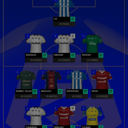
DOSTOSUJ ZGODY
ANALITYCZNE PLIKI COOKIES
Te pliki cookie pozwalają nam zrozumieć, w jaki sposób użytkownik
korzysta z serwisu, w tym skąd pochodzi ruch użytkownika oraz
jakie treści cieszą się zainteresowaniem. Wykorzystywanie tych
plików pozwala nam na analizy statystyk np. dot. odwiedzin serwisu,
podnoszenie jego jakości i wdrażanie nowych funkcjonalności. Pliki
cookies mogą być dostarczane przez nas lub naszych zewnętrznych
partnerów, których narzędzia wykorzystujemy w serwisie. Brak
zezwolenia na ich stosowanie spowoduje, że nie będziemy
wykorzystywali tych plików w powyższych celach.
DOSTOSUJ ZGODY
MARKETINGOWE PLIKI COOKIES
Wykorzystujemy te pliki do wyświetlania reklam dopasowanych do
Twoich preferencji, zarówno w serwisie jak i poza nim, w tym w