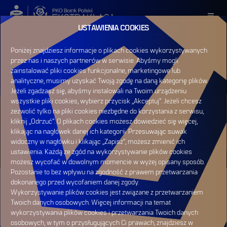
USTAWIENIA COOKIES
ZALOGUJ SIĘ
Poniżej znajdziesz informacje o plikach cookies wykorzystywanych
przez nas i naszych partnerów w serwisie. Abyśmy mogli
ZAREJESTRUJ SIĘ
zainstalować pliki cookies funkcjonalne, marketingowe lub
analityczne, musimy uzyskać Twoją zgodę na daną kategorię plików.
Jeżeli zgadzasz się, abyśmy instalowali na Twoim urządzeniu
wszystkie pliki cookies, wybierz przycisk „Akceptuj”. Jeżeli chcesz
zezwolić tylko na pliki cookies niezbędne do korzystania z serwisu,
HOME
RAPORT MECZOWY
kliknij „Odrzuć”. O plikach cookies możesz dowiedzieć się więcej,
GKS KATOWICE
klikając na nagłówek danej ich kategorii. Przesuwając suwak
VS POGOŃ SZCZECIN
widoczny w nagłówku i klikając „Zapisz”, możesz zmienić ich
ustawienia. Każdą ze zgód na wykorzystywanie plików cookies
możesz wycofać w dowolnym momencie w wyżej opisany sposób.
Pozostanie to bez wpływu na zgodność z prawem przetwarzania
dokonanego przed wycofaniem danej zgody.
Wykorzystywanie plików cookies jest związane z przetwarzaniem
Twoich danych osobowych. Więcej informacji na temat
wykorzystywania plików cookies i przetwarzania Twoich danych
osobowych, w tym o przysługujących Ci prawach, znajdziesz w