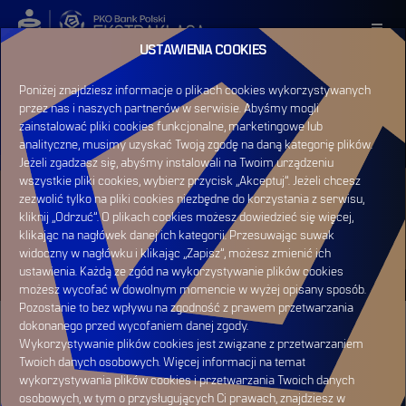
USTAWIENIA COOKIES
ZALOGUJ SIĘ
Poniżej znajdziesz informacje o plikach cookies wykorzystywanych
przez nas i naszych partnerów w serwisie. Abyśmy mogli
ZAREJESTRUJ SIĘ
zainstalować pliki cookies funkcjonalne, marketingowe lub
analityczne, musimy uzyskać Twoją zgodę na daną kategorię plików.
Jeżeli zgadzasz się, abyśmy instalowali na Twoim urządzeniu
wszystkie pliki cookies, wybierz przycisk „Akceptuj”. Jeżeli chcesz
zezwolić tylko na pliki cookies niezbędne do korzystania z serwisu,
HOME
RAPORT MECZOWY
kliknij „Odrzuć”. O plikach cookies możesz dowiedzieć się więcej,
WISŁA KRAKÓW
klikając na nagłówek danej ich kategorii. Przesuwając suwak
VS WISŁA PŁOCK
widoczny w nagłówku i klikając „Zapisz”, możesz zmienić ich
ustawienia. Każdą ze zgód na wykorzystywanie plików cookies
możesz wycofać w dowolnym momencie w wyżej opisany sposób.
Pozostanie to bez wpływu na zgodność z prawem przetwarzania
dokonanego przed wycofaniem danej zgody.
Wykorzystywanie plików cookies jest związane z przetwarzaniem
Twoich danych osobowych. Więcej informacji na temat
wykorzystywania plików cookies i przetwarzania Twoich danych
osobowych, w tym o przysługujących Ci prawach, znajdziesz w