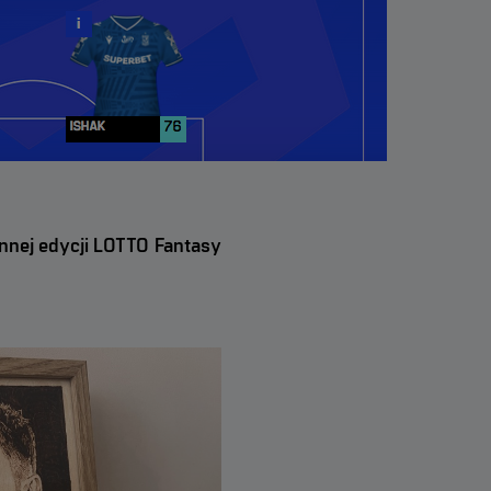
o wyświetlania reklam dopasowanych do Twoich preferencji, zarówno w serwisi
wych naszych partnerów. Marketingowe pliki cookies pozwalają na stworzeni
ego aktywność w serwisach internetowych, w tym w naszym serwisie, oraz w
ki mogą być instalowane przez nas lub naszych zewnętrznych partnerów, np. d
 na stosowanie tych plików cookies powoduje, że treści marketingowe wyświe
referencji.
ennej edycji LOTTO Fantasy