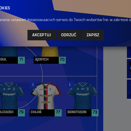
OKIES
miętanie ustawień dopasowujących serwis do Twoich wyborów (np. w zakresie 
elach personalizacji funkcjonalności podczas Twojej wizyty. Mogą one być do
nerów, których narzędzia wykorzystujemy w serwisie. Brak zezwolenia na i
AKCEPTUJ
ODRZUĆ
ZAPISZ
korzystanie z niektórych funkcjonalności serwisu.
IES
 nam zrozumieć, w jaki sposób użytkownik korzysta z serwisu, w tym skąd poch
ię zainteresowaniem. Wykorzystywanie tych plików pozwala nam na analizy stat
jakości i wdrażanie nowych funkcjonalności. Pliki cookies mogą być dostarcz
tórych narzędzia wykorzystujemy w serwisie. Brak zezwolenia na ich stosowa
tych plików w powyższych celach.
OOKIES