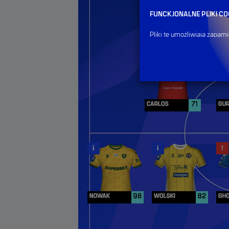
FUNCKJONALNE PLIKI CO
Pliki te umożliwiają zapa
tym są wykorzystywane w c
naszych zewnętrznych part
uniemożliwić lub utrudnić 
DOSTOSUJ ZGODY
ANALITYCZNE PLIKI COOK
Te pliki cookie pozwalają
oraz jakie treści cieszą s
serwisu, podnoszenie jego 
zewnętrznych partnerów, k
będziemy wykorzystywali 
DOSTOSUJ ZGODY
MARKETINGOWE PLIKI C