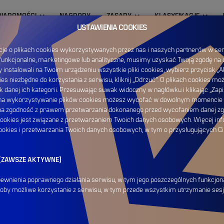
IADOMOŚCI
NAGRODY
ZASADY
KLASYFIKACJE
USTAWIENIA COOKIES
acje o plikach cookies wykorzystywanych przez nas i naszych partnerów w se
 funkcjonalne, marketingowe lub analityczne, musimy uzyskać Twoją zgodę na 
 instalowali na Twoim urządzeniu wszystkie pliki cookies, wybierz przycisk „Ak
kies niezbędne do korzystania z serwisu, kliknij „Odrzuć”. O plikach cookies mo
NY 2025/26
ek danej ich kategorii. Przesuwając suwak widoczny w nagłówku i klikając „Zap
d na wykorzystywanie plików cookies możesz wycofać w dowolnym momencie 
 na zgodność z prawem przetwarzania dokonanego przed wycofaniem danej zg
okies jest związane z przetwarzaniem Twoich danych osobowych. Więcej inf
okies i przetwarzania Twoich danych osobowych, w tym o przysługujących Ci
E [ZAWSZE AKTYWNE]
apewnienia poprawnego działania serwisu, w tym jego poszczególnych funkcjonal
yłoby możliwe korzystanie z serwisu, w tym przede wszystkim utrzymanie sesj