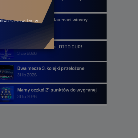
4 sie 2026
FANTASY DUETY: laureaci wiosny
odtwarzacza wideo), w
odebrali nagrodę
starczane przez nas lub
ch stosowanie może
3 sie 2026
Od 3. kolejki rusza LOTTO CUP!
3 sie 2026
Dwa mecze 3. kolejki przełożone
31 lip 2026
odzi ruch użytkownika
ystyk np. dot. odwiedzin
Mamy oczko! 21 punktów do wygranej
ane przez nas lub naszych
31 lip 2026
nie spowoduje, że nie