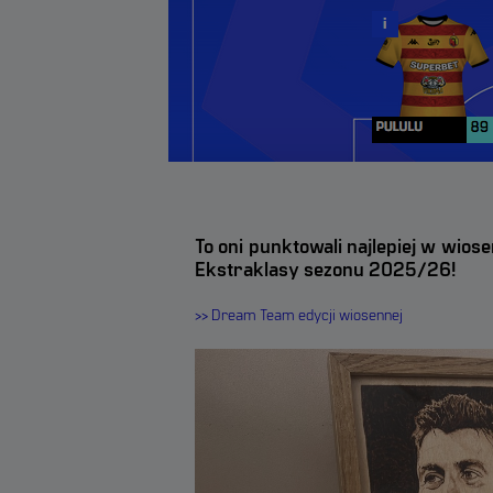
Wykorzystujemy te pliki d
w serwisach społecznościo
użytkownika w oparciu o j
społecznościowych. Te pli
Facebook. Brak zezwolenia
będą dopasowane do jego p
DOSTOSUJ ZGODY
To oni punktowali najlepiej w wios
Ekstraklasy sezonu 2025/26!
>> Dream Team edycji wiosennej