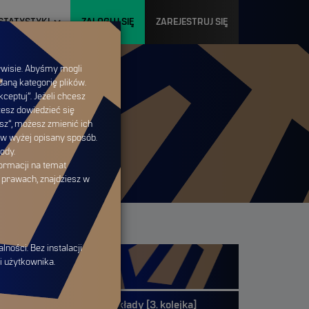
STATYSTYKI
ZALOGUJ SIĘ
ZAREJESTRUJ SIĘ
rwisie. Abyśmy mogli
daną kategorię plików.
ceptuj”. Jeżeli chcesz
żesz dowiedzieć się
isz”, możesz zmienić ich
w wyżej opisany sposób.
ody.
ormacji na temat
 prawach, znajdziesz w
ności. Bez instalacji
OSTATNIE TEKSTY
i użytkownika.
Przewidywane składy [3. kolejka]